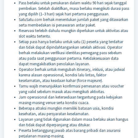
Pass berlaku untuk penukaran dalam waktu 90 hari sejak tanggal
pembelian. Setelah diaktifkan, masa berlaku mengikuti durasi pass
yang dipilih (1–3 hari) sejak hari pertama penggunaan.
SatuSatu.com berhak menentukan jumlah paket yang ditawarkan
serta membedakan isi penawaran antar paket.
Reservasi terlebih dahulu mungkin diperlukan untuk aktivitas atau
slot waktu tertentu.
Setiap pass hanya berlaku untuk satu (1) peserta yang terdaftar
dan tidak dapat dipindahtangankan setelah aktivasi. Operator
berhak melakukan verifikasi identitas pemegang pass sebelum
atau pada saat penggunaan pertama. Ketidaksesuaian data
dapat mengakibatkan penolakan layanan.
Operator berhak untuk mengubah itinerary, inklusi, atau jadwal
karena alasan operasional, kondisi lalu lintas, faktor
keselamatan, atau keadaan kahar (force majeure).
Tamu wajib menunjukkan konfirmasi pemesanan atau voucher
yang valid sebelum masuk atau mengikuti aktivitas.
Jam operasional dan ketersediaan tergantung pada kebijakan
masing-masing venue serta kondisi cuaca.
Beberapa atraksi mungkin memiliki batasan usia, kondisi
kesehatan, atau persyaratan keselamatan.
Layanan yang tidak digunakan dalam masa berlaku akan hangus
dan tidak dapat diperpanjang atau ditukar.
Peserta bertanggung jawab atas barang pribadi dan asuransi
perjalanan masing-masing.